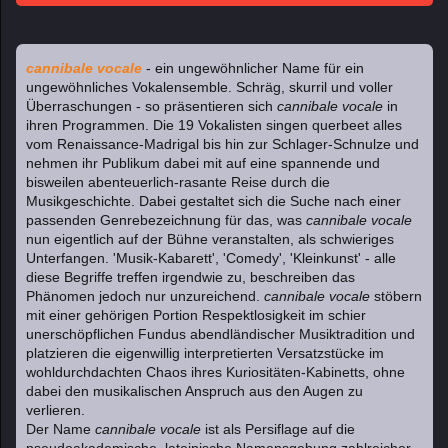
cannibale vocale
- ein ungewöhnlicher Name für ein
ungewöhnliches Vokalensemble. Schräg, skurril und voller
Überraschungen - so präsentieren sich
cannibale vocale
in
ihren Programmen. Die 19 Vokalisten singen querbeet alles
vom Renaissance-Madrigal bis hin zur Schlager-Schnulze und
nehmen ihr Publikum dabei mit auf eine spannende und
bisweilen abenteuerlich-rasante Reise durch die
Musikgeschichte. Dabei gestaltet sich die Suche nach einer
passenden Genrebezeichnung für das, was
cannibale vocale
nun eigentlich auf der Bühne veranstalten, als schwieriges
Unterfangen. 'Musik-Kabarett', 'Comedy', 'Kleinkunst' - alle
diese Begriffe treffen irgendwie zu, beschreiben das
Phänomen jedoch nur unzureichend.
cannibale vocale
stöbern
mit einer gehörigen Portion Respektlosigkeit im schier
unerschöpflichen Fundus abendländischer Musiktradition und
platzieren die eigenwillig interpretierten Versatzstücke im
wohldurchdachten Chaos ihres Kuriositäten-Kabinetts, ohne
dabei den musikalischen Anspruch aus den Augen zu
verlieren.
Der Name
cannibale vocale
ist als Persiflage auf die