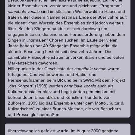
pseudoakademische, lateinische Namensgebung zahlreicher
kleiner Ensembles zu verstehen und gleichsam „Programm“.
cannibale vocale
sind im südlichen Westerwald zu Hause und
traten unter diesem Namen erstmals Ende der 80er Jahre auf;
die eigentlichen Wurzeln des Ensembles sind jedoch weitaus
älter. Bei den Sängern handelt es sich durchweg um
engagierte Laien, die eine neue Herausforderung neben dem
Singen in „normalen“ Chören suchen. Im Laufe der vielen
Jahre haben über 40 Sänger im Ensemble mitgewirkt, die
aktuelle Besetzung besteht seit etwa zehn Jahren. Die
cannibale-Philosophie ist zum unverkennbaren und beliebten
Markenzeichen geworden.
Höhepunkte in der Geschichte der
cannibale vocale
waren
Erfolge bei Chorwettbewerben und Radio- und
Fernsehaufnahmen beim BR und beim SWR. Mit dem Projekt
„das Konzert“ (1998) wurden
cannibale vocale
auch als
Kulturveranstalter aktiv und begeisterten gemeinsam mit
befreundeten Ensembles und Künstlern Hunderte von
Zuhörern. 1999 lud das Ensemble unter dem Motto „Kultur &
Kulinarisches“ zu einer Brunch-Matinee, die von Besuchern
und Presse gleichermaßen
überschwenglich gefeiert wurde. Im August 2000 gastierte